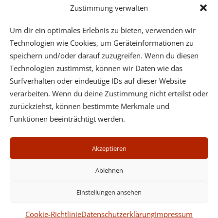
Zustimmung verwalten
Um dir ein optimales Erlebnis zu bieten, verwenden wir
Technologien wie Cookies, um Geräteinformationen zu
speichern und/oder darauf zuzugreifen. Wenn du diesen
Technologien zustimmst, können wir Daten wie das
Surfverhalten oder eindeutige IDs auf dieser Website
verarbeiten. Wenn du deine Zustimmung nicht erteilst oder
Psychotherapeutische Praxis - Dr. Wilfried Ehrmann -
zurückziehst, können bestimmte Merkmale und
Mobil: (+43) 664 3123632 - Center Cervantes,
Funktionen beeinträchtigt werden.
Cervantesgasse 5/5, 1140 Wien, Tel. (+43) 1 3692363 oder
Fünkhgasse 11/3, 3021 Pressbaum, Tel. (+43) 2233 55731
Akzeptieren
Impressum
Datenschutz
Ablehnen
Cookies
Newsletter
Einstellungen ansehen
Seminare
Cookie-Richtlinie
Datenschutzerklärung
Impressum