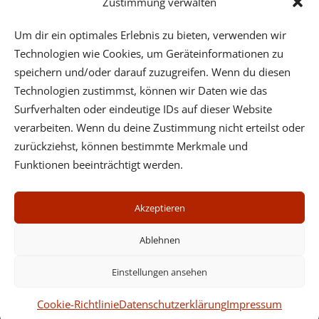
Zustimmung verwalten
Email
Um dir ein optimales Erlebnis zu bieten, verwenden wir
Technologien wie Cookies, um Geräteinformationen zu
speichern und/oder darauf zuzugreifen. Wenn du diesen
Technologien zustimmst, können wir Daten wie das
Surfverhalten oder eindeutige IDs auf dieser Website
verarbeiten. Wenn du deine Zustimmung nicht erteilst oder
Psychotherapeutische Praxis - Dr. Wilfried Ehrmann -
zurückziehst, können bestimmte Merkmale und
Mobil: (+43) 664 3123632 - Center Cervantes,
Funktionen beeinträchtigt werden.
Cervantesgasse 5/5, 1140 Wien, Tel. (+43) 1 3692363 oder
Fünkhgasse 11/3, 3021 Pressbaum, Tel. (+43) 2233 55731
Akzeptieren
Impressum
Datenschutz
Ablehnen
Cookies
Newsletter
Einstellungen ansehen
Seminare
Cookie-Richtlinie
Datenschutzerklärung
Impressum