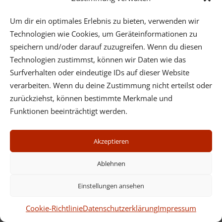
Traumatisierungen aus der Kindheit und aus der
vorgeburtlichen Zeit.
Um dir ein optimales Erlebnis zu bieten, verwenden wir
Technologien wie Cookies, um Geräteinformationen zu
speichern und/oder darauf zuzugreifen. Wenn du diesen
Technologien zustimmst, können wir Daten wie das
Surfverhalten oder eindeutige IDs auf dieser Website
verarbeiten. Wenn du deine Zustimmung nicht erteilst oder
Psychotherapeutische Praxis - Dr. Wilfried Ehrmann -
zurückziehst, können bestimmte Merkmale und
Mobil: (+43) 664 3123632 - Center Cervantes,
Funktionen beeinträchtigt werden.
Cervantesgasse 5/5, 1140 Wien, Tel. (+43) 1 3692363 oder
Fünkhgasse 11/3, 3021 Pressbaum, Tel. (+43) 2233 55731
Akzeptieren
Impressum
Datenschutz
Ablehnen
Cookies
Newsletter
Einstellungen ansehen
Seminare
Cookie-Richtlinie
Datenschutzerklärung
Impressum