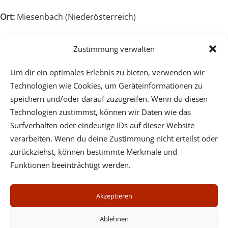
Ort:
Miesenbach (Niederösterreich)
Anmeldung:
Verein ATMAN, Cervantesgasse 5/5, 1140 Wien,
Zustimmung verwalten
Tel. 01 3692363, Email:
ausbildung@atman.at
,
www.atman.at
Um dir ein optimales Erlebnis zu bieten, verwenden wir
Technologien wie Cookies, um Geräteinformationen zu
speichern und/oder darauf zuzugreifen. Wenn du diesen
Technologien zustimmst, können wir Daten wie das
Surfverhalten oder eindeutige IDs auf dieser Website
verarbeiten. Wenn du deine Zustimmung nicht erteilst oder
Psychotherapeutische Praxis - Dr. Wilfried Ehrmann -
zurückziehst, können bestimmte Merkmale und
Mobil: (+43) 664 3123632 - Center Cervantes,
Funktionen beeinträchtigt werden.
Cervantesgasse 5/5, 1140 Wien, Tel. (+43) 1 3692363 oder
Fünkhgasse 11/3, 3021 Pressbaum, Tel. (+43) 2233 55731
Akzeptieren
Impressum
Datenschutz
Ablehnen
Cookies