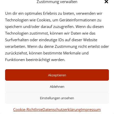
Zustimmung verwalten
Bei allen anderen Bücher sind die Daten unverändert.
Um dir ein optimales Erlebnis zu bieten, verwenden wir
Technologien wie Cookies, um Geräteinformationen zu
speichern und/oder darauf zuzugreifen. Wenn du diesen
Technologien zustimmst, können wir Daten wie das
Surfverhalten oder eindeutige IDs auf dieser Website
verarbeiten. Wenn du deine Zustimmung nicht erteilst oder
Psychotherapeutische Praxis - Dr. Wilfried Ehrmann -
zurückziehst, können bestimmte Merkmale und
Mobil: (+43) 664 3123632 - Center Cervantes,
Funktionen beeinträchtigt werden.
Cervantesgasse 5/5, 1140 Wien, Tel. (+43) 1 3692363 oder
Fünkhgasse 11/3, 3021 Pressbaum, Tel. (+43) 2233 55731
Akzeptieren
Impressum
Datenschutz
Ablehnen
Cookies
Newsletter
Einstellungen ansehen
Seminare
Cookie-Richtlinie
Datenschutzerklärung
Impressum