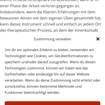
einer Phase der Arbeit verloren gegangen ist.
Insbesondere, wenn die Klientin Erfahrungen mit dem
bewussten Atmen mit dem eigenen Üben gesammelt hat,
kann dieses Instrument schnell und einfach an jedem Ort
des therapeutischen Prozess, an dem der Innenkontakt
verlorengeht, hilfreich eingesetzt werden.
Zustimmung verwalten
Zu meinem Buch über
das kohärente Atmen
.
Um dir ein optimales Erlebnis zu bieten, verwenden wir
Technologien wie Cookies, um Geräteinformationen zu
speichern und/oder darauf zuzugreifen. Wenn du diesen
Technologien zustimmst, können wir Daten wie das
Surfverhalten oder eindeutige IDs auf dieser Website
verarbeiten. Wenn du deine Zustimmung nicht erteilst oder
Psychotherapeutische Praxis - Dr. Wilfried Ehrmann -
zurückziehst, können bestimmte Merkmale und
Mobil: (+43) 664 3123632 - Center Cervantes,
Funktionen beeinträchtigt werden.
Cervantesgasse 5/5, 1140 Wien, Tel. (+43) 1 3692363 oder
Fünkhgasse 11/3, 3021 Pressbaum, Tel. (+43) 2233 55731