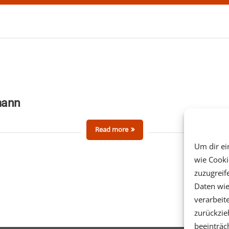
mann
Read more
Um dir ei
wie Cooki
zuzugreif
Daten wie
verarbeit
zurückzi
beeinträc