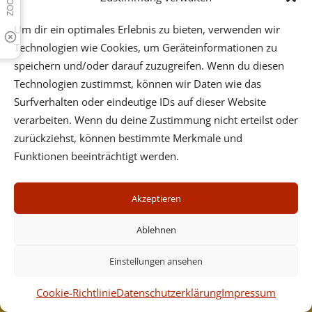
Please login as organizer to add organizer!
Um dir ein optimales Erlebnis zu bieten, verwenden wir
Technologien wie Cookies, um Geräteinformationen zu
speichern und/oder darauf zuzugreifen. Wenn du diesen
Technologien zustimmst, können wir Daten wie das
Surfverhalten oder eindeutige IDs auf dieser Website
verarbeiten. Wenn du deine Zustimmung nicht erteilst oder
Psychotherapeutische Praxis - Dr. Wilfried Ehrmann -
zurückziehst, können bestimmte Merkmale und
Mobil: (+43) 664 3123632 - Center Cervantes,
Funktionen beeinträchtigt werden.
Cervantesgasse 5/5, 1140 Wien, Tel. (+43) 1 3692363 oder
Fünkhgasse 11/3, 3021 Pressbaum, Tel. (+43) 2233 55731
Akzeptieren
Impressum
Datenschutz
Ablehnen
Cookies
Newsletter
Einstellungen ansehen
Seminare
Cookie-Richtlinie
Datenschutzerklärung
Impressum