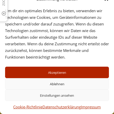
Um dir ein optimales Erlebnis zu bieten, verwenden wir
Psychotherapeutische Praxis - Dr. Wilfried Ehrmann -
Mobil: (+43) 664 3123632 - Center Cervantes,
Technologien wie Cookies, um Geräteinformationen zu
Cervantesgasse 5/5, 1140 Wien, Tel. (+43) 1 3692363 oder
speichern und/oder darauf zuzugreifen. Wenn du diesen
Fünkhgasse 11/3, 3021 Pressbaum, Tel. (+43) 2233 55731
Technologien zustimmst, können wir Daten wie das
Surfverhalten oder eindeutige IDs auf dieser Website
Impressum
verarbeiten. Wenn du deine Zustimmung nicht erteilst oder
Datenschutz
zurückziehst, können bestimmte Merkmale und
Cookies
Newsletter
Funktionen beeinträchtigt werden.
Seminare
Akzeptieren
Ablehnen
Einstellungen ansehen
Cookie-Richtlinie
Datenschutzerklärung
Impressum